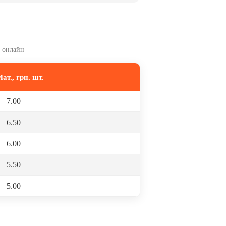
 онлайн
Мат., грн. шт.
7.00
6.50
6.00
5.50
5.00