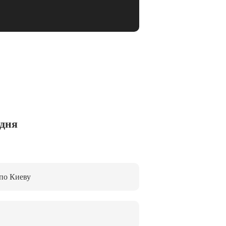
одня
 по Киеву