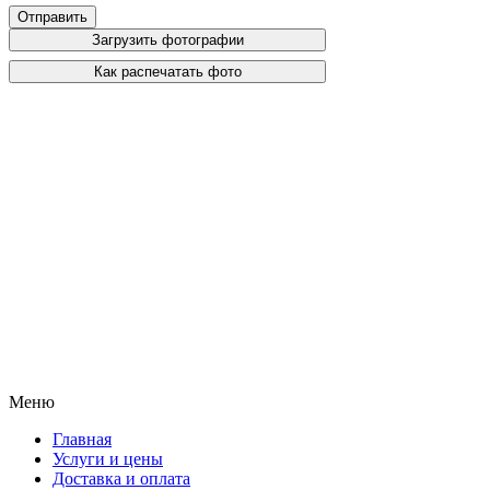
Отправить
Загрузить фотографии
Как распечатать фото
Закажите печать фото сейчас
✔ Загрузите фото за 1 минуту
✔ Получите сегодня или завтра
✔ От 4.30 грн за фото
Меню
Главная
Услуги и цены
Доставка и оплата