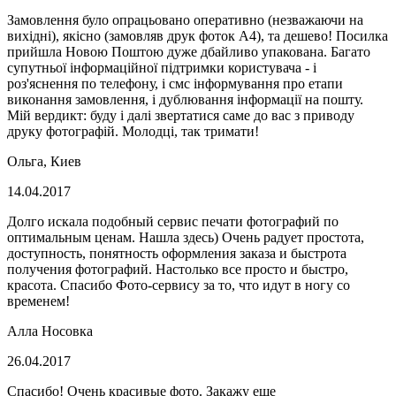
Замовлення було опрацьовано оперативно (незважаючи на
вихідні), якісно (замовляв друк фоток А4), та дешево! Посилка
прийшла Новою Поштою дуже дбайливо упакована. Багато
супутньої інформаційної підтримки користувача - і
роз'яснення по телефону, і смс інформування про етапи
виконання замовлення, і дублювання інформації на пошту.
Мій вердикт: буду і далі звертатися саме до вас з приводу
друку фотографій. Молодці, так тримати!
Ольга, Киев
14.04.2017
Долго искала подобный сервис печати фотографий по
оптимальным ценам. Нашла здесь) Очень радует простота,
доступность, понятность оформления заказа и быстрота
получения фотографий. Настолько все просто и быстро,
красота. Спасибо Фото-сервису за то, что идут в ногу со
временем!
Алла Носовка
26.04.2017
Спасибо! Очень красивые фото. Закажу еще