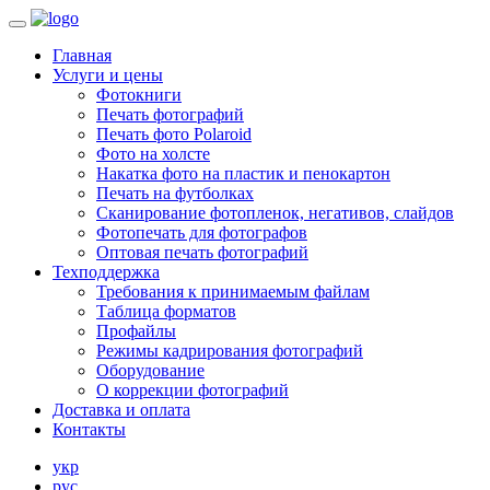
Главная
Услуги и цены
Фотокниги
Печать фотографий
Печать фото Polaroid
Фото на холсте
Накатка фото на пластик и пенокартон
Печать на футболках
Сканирование фотопленок, негативов, слайдов
Фотопечать для фотографов
Оптовая печать фотографий
Техподдержка
Требования к принимаемым файлам
Таблица форматов
Профайлы
Режимы кадрирования фотографий
Оборудование
О коррекции фотографий
Доставка и оплата
Контакты
укр
рус